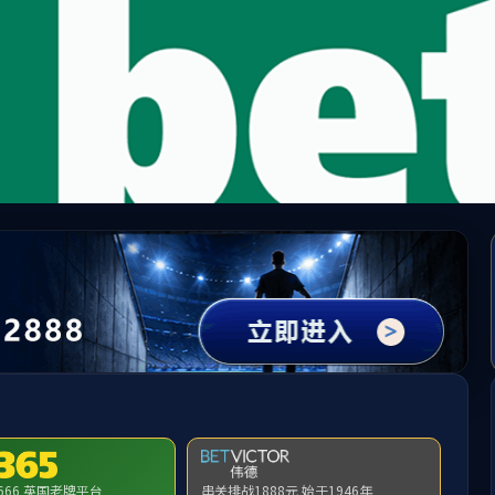
88858永利(Macau)股份有限公司-Official W
师资队伍
yl7703永利集团
本科教育
研究生教育
最新动态
人民日报客户端：攻克瓶颈！天津打通科技成果产业化“最后一公里”
2026/05/26
校友分会成立
2026/05/17
9193永利集团考查自动化专业
2026/04/23