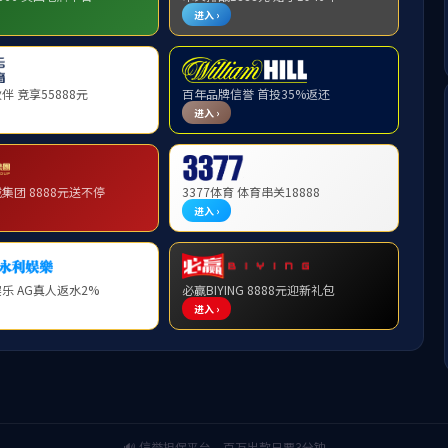
南开太阳31周年年会暨太阳谷科技成果深度转化方案研讨会成功举办
2025/12/24
“铭瑞发展基金”
2025/12/11
文化中心公园开展秋游活动
2025/11/14
more
学生之窗
职须知（2024.06.05)
关于2026级
2019/12/19
yl88858永利集团张杰教授课题组科研助理岗位公开招聘拟聘用人选公示
2026/06/17
业大赛揭榜领题赛工作的补充通知
2023/08/13
关于继续做好第二届全国博士后创新创业大赛揭榜领题赛 揭榜参赛工作的通知
2023/08/08
事故报送方式
2023/06/27
more
本科生教
【2027硕士】yl88858永利集团关于拟调整2027年硕士研究生招生考试初试自命题科目的温馨提示
yl88858永
2026/06/09