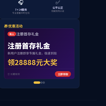
more
准研究生申请暑期临时宿舍的通知
2026/06/22
关于做好yl9193永利集团2025-2026学年度勤工助学考核评优工作的通知
2026/06/17
yl9193永利集团2026年博士研究生毕业典礼 暨学位授予仪式注意事项
2026/06/16
yl9193永利集团2026年本硕毕业典礼暨 学位授予仪式注意事项（八里台会场）
2026/06/16
关于开展2026年暑期天津市大学生实习 “扬帆计划”工作的提示
2026/06/15
学
more
利集团2026年接收辅修计划公示
2026/05/28