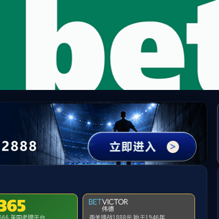
88858永利(Macau)股份有限公司-Official W
师资队伍
yl7703永利集团
本科教育
研究生教育
6年yl9193永利集团人工智能与机器人国际学术讲坛（第84讲）
6年yl9193永利集团人工智能与机器人国际学术讲坛（第83讲）
6年yl9193永利集团人工智能与机器人国际学术讲坛（第82讲）