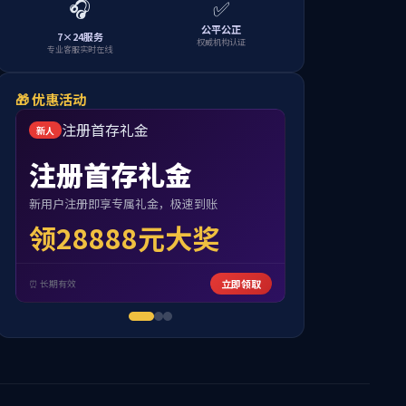
2026/05/11
undefined
2026/04/14
undefined
2026/04/13
undefined
刘磊
2026/04/02
undefined
周璐
2026/03/27
undefined
周璐
2025/12/09
undefined
周璐
2025/12/08
undefined
27
下页